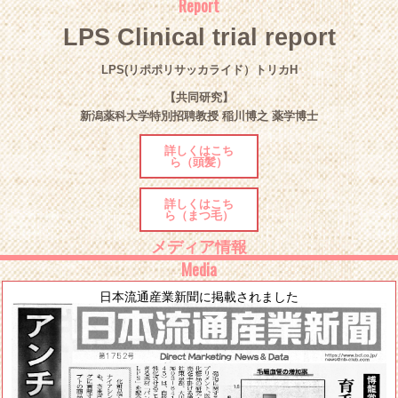
Report
LPS Clinical trial report
LPS(リポポリサッカライド）トリカH
【共同研究】
新潟薬科大学特別招聘教授 稲川博之 薬学博士
詳しくはこち
ら（頭髪）
詳しくはこち
ら（まつ毛）
メディア情報
Media
日本流通産業新聞に掲載されました