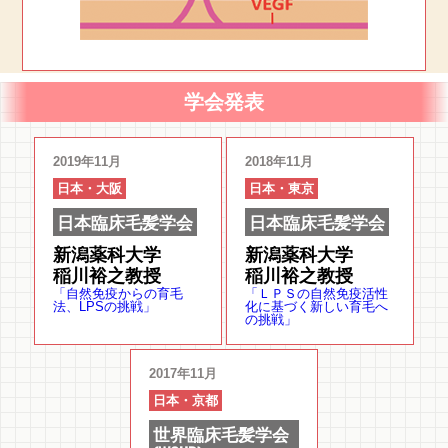
学会発表
2019年11月
2018年11月
日本・大阪
日本・東京
日本臨床毛髪学会
日本臨床毛髪学会
新潟薬科大学
新潟薬科大学
稲川裕之教授
稲川裕之教授
「自然免疫からの育毛
「ＬＰＳの自然免疫活性
法、LPSの挑戦」
化に基づく新しい育毛へ
の挑戦」
2017年11月
日本・京都
世界臨床毛髪学会