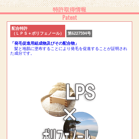
特許取得情報
Patent
配合特許
（ＬＰＳ＋ポリフェノール）
第6227594号
「発毛促進用組成物及びその配合物」
髪と地肌に塗布することにより発毛を促進することが証明され
た成分です。