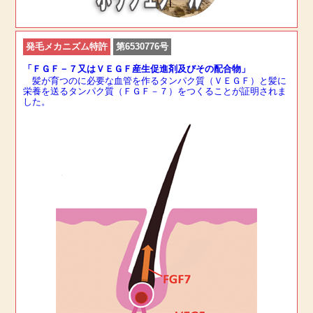
発毛メカニズム特許
第6530776号
「ＦＧＦ－７又はＶＥＧＦ産生促進剤及びその配合物」
髪が育つのに必要な血管を作るタンパク質（ＶＥＧＦ）と髪に
栄養を送るタンパク質（ＦＧＦ－７）をつくることが証明されま
した。