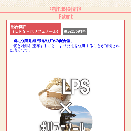
特許取得情報
Patent
配合特許
（ＬＰＳ＋ポリフェノール）
第6227594号
「発毛促進用組成物及びその配合物」
髪と地肌に塗布することにより発毛を促進することが証明され
た成分です。