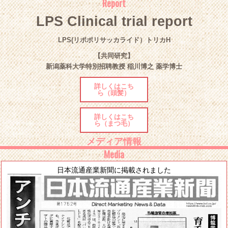
Report
LPS Clinical trial report
LPS(リポポリサッカライド）トリカH
【共同研究】
新潟薬科大学特別招聘教授 稲川博之 薬学博士
詳しくはこち
ら（頭髪）
詳しくはこち
ら（まつ毛）
メディア情報
Media
日本流通産業新聞に掲載されました