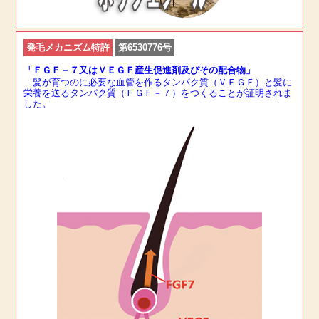
発毛メカニズム特許
第6530776号
「ＦＧＦ－７又はＶＥＧＦ産生促進剤及びその配合物」
髪が育つのに必要な血管を作るタンパク質（ＶＥＧＦ）と髪に
栄養を送るタンパク質（ＦＧＦ－７）をつくることが証明されま
した。