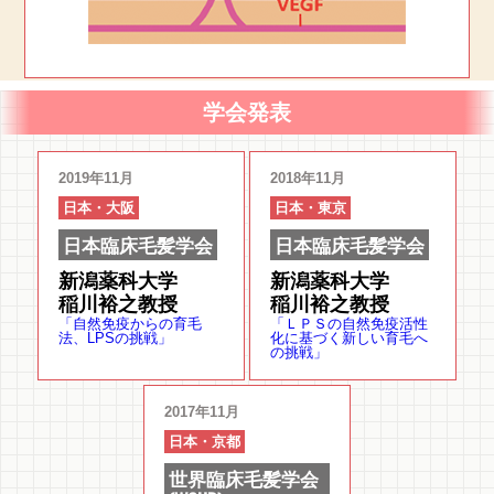
学会発表
2019年11月
2018年11月
日本・大阪
日本・東京
日本臨床毛髪学会
日本臨床毛髪学会
新潟薬科大学
新潟薬科大学
稲川裕之教授
稲川裕之教授
「自然免疫からの育毛
「ＬＰＳの自然免疫活性
法、LPSの挑戦」
化に基づく新しい育毛へ
の挑戦」
2017年11月
日本・京都
世界臨床毛髪学会