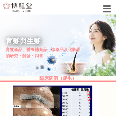
育髮與生髮
育髮產品、營養補充品、準藥品及化妝品
的研究・開發・銷售
臨床病例（睫毛）