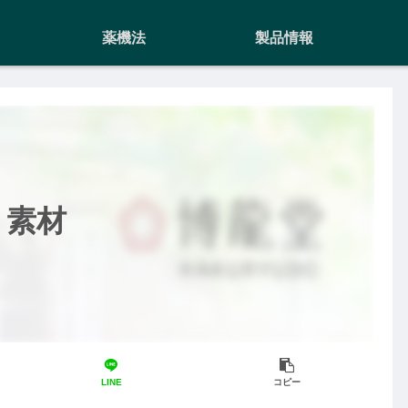
薬機法
製品情報
う素材
LINE
コピー