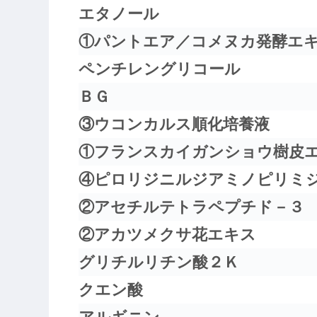
エタノール
①パントエア／コメヌカ発酵エ
ペンチレングリコール
ＢＧ
③ウコンカルス順化培養液
①フランスカイガンショウ樹皮
④ピロリジニルジアミノピリミ
②アセチルテトラペプチド－３
②アカツメクサ花エキス
グリチルリチン酸２Ｋ
クエン酸